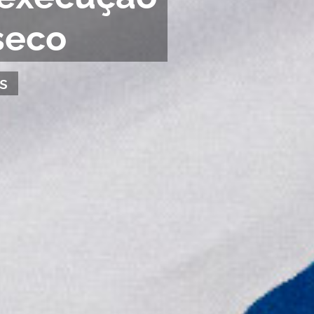
seco
s